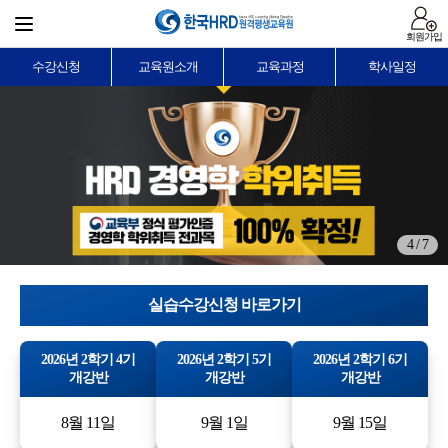
회원가입
수강신청
교육원소개
교육과정
학사일정
4 / 7
실습수강신청 바로가기
2026년 2학기 4기
2026년 2학기 5기
2026년 2학기 6기
개강반
개강반
개강반
8월 11일
9월 1일
9월 15일