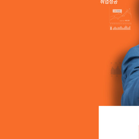
학점인정신청
학위신청
대상별가이드
제도활용