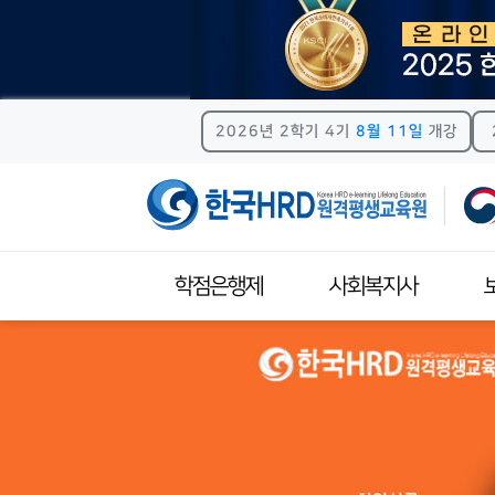
2026년 2학기 4기
8월 11일
개강
학점은행제
사회복지사
학점은행제안내
사회복지사자격제도
보육
학점은행제 신청절차
이수과목안내
이
학습자등록
자격증신청방법
자