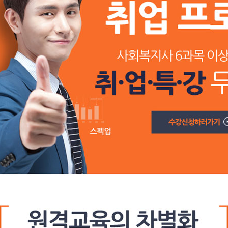
보육교사
공결사항안내
이벤트
경영학사
동일IP관리안내
자주하는질
심리학사
공동인증서관리안내
전자도서관
민간자격증신청
장학제도및수강후기
실습기관검
강좌바구니
환불안내
프로그램다운