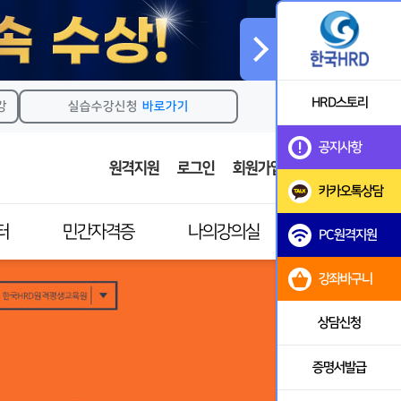
HRD스토리
강
실습수강신청
바로가기
공지사항
원격지원
로그인
회원가입
카카오톡상담
터
민간자격증
나의강의실
PC원격지원
강좌바구니
민간자격증소개
강의실
이수과목안내
실습강의실
상담신청
자격증발급안내
마이페이지
증명서발급