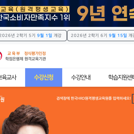
2026년 2학기 5기
9월 1일
개강
2026년 2학기 6기
9월 15일
개
보육교사
수강신청
수강안내
학습지원센
교사자격제도
전체교육과정
학사일정
공지사항
수과목안내
실습수강신청
강의수강안내
원격지원
격증신청방법
사회복지사
모바일수강안내
HRD스토리