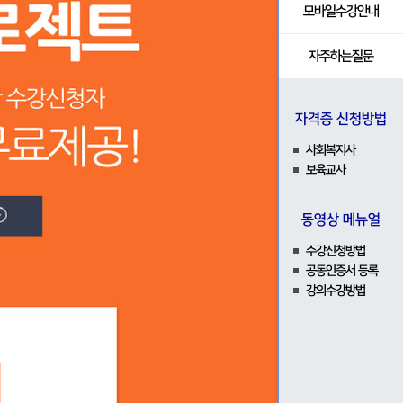
자격증발급확인
나의신청내역
모바일수강안내
문
증명서발급
자주하는질문
설문조사
자격증 신청방법
색
사회복지사
로드
보육교사
동영상 메뉴얼
수강신청방법
공동인증서 등록
강의수강방법